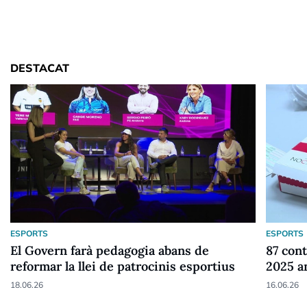
DESTACAT
ESPORTS
ESPORTS
El Govern farà pedagogia abans de
87 cont
reformar la llei de patrocinis esportius
2025 a
18.06.26
16.06.26