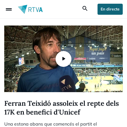
drag_handle
search
En directe
Ferran Teixidó assoleix el repte dels
17K en benefici d'Unicef
Una estona abans que comencés el partit el