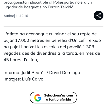
protagonista indiscutible al Poliesportiu no era un
jugador de bàsquet sinó Ferran Teixidó.
share
|
Author
11.12.16
L'atleta ha aconseguit culminar el seu repte de
pujar 17.000 metres en benefici d'Unicef. Teixidó
ha pujat i baixat les escales del pavelló 1.308
vegades des de divendres a la tarda, en més de
45 hores d'esforç.
Informa: Judit Pedrós / David Domingo
Imatges: Lluís Calvo