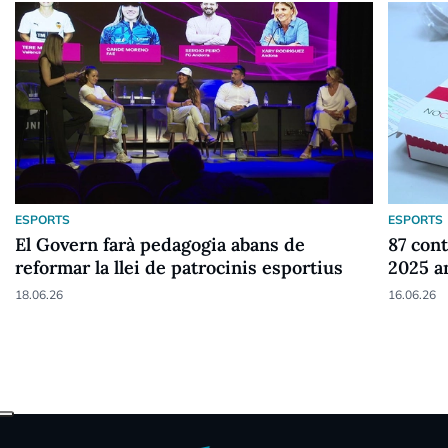
ESPORTS
ESPORTS
El Govern farà pedagogia abans de
87 cont
reformar la llei de patrocinis esportius
2025 a
18.06.26
16.06.26