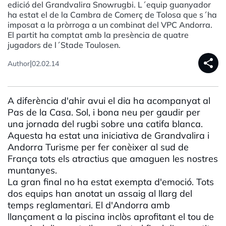
edició del Grandvalira Snowrugbi. L´equip guanyador
ha estat el de la Cambra de Comerç de Tolosa que s´ha
imposat a la pròrroga a un combinat del VPC Andorra.
El partit ha comptat amb la presència de quatre
jugadors de l´Stade Toulosen.
share
|
Author
02.02.14
A diferència d'ahir avui el dia ha acompanyat al
Pas de la Casa. Sol, i bona neu per gaudir per
una jornada del rugbi sobre una catifa blanca.
Aquesta ha estat una iniciativa de Grandvalira i
Andorra Turisme per fer conèixer al sud de
França tots els atractius que amaguen les nostres
muntanyes.
La gran final no ha estat exempta d'emoció. Tots
dos equips han anotat un assaig al llarg del
temps reglamentari. El d'Andorra amb
llançament a la piscina inclòs aprofitant el tou de