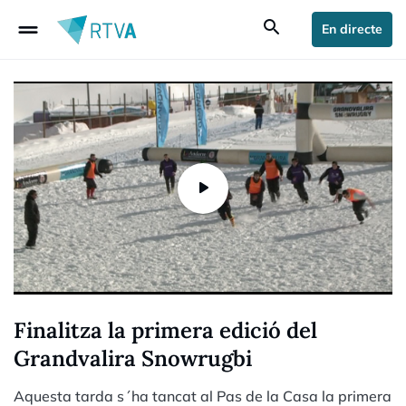
drag_handle
search
En directe
Finalitza la primera edició del
Grandvalira Snowrugbi
Aquesta tarda s´ha tancat al Pas de la Casa la primera