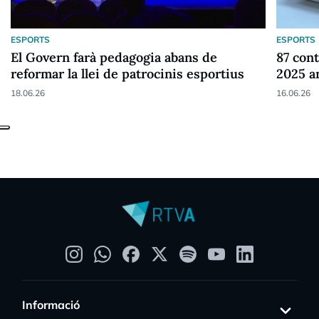
ESPORTS
ESPORTS
El Govern farà pedagogia abans de
87 cont
reformar la llei de patrocinis esportius
2025 a
18.06.26
16.06.26
Informació