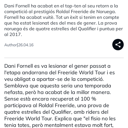
Dani Fornell ha acabat en el top-ten al seu retorn a la
competició al prestigiós Roldal Freeride de Noruega.
Fornell ha acabat vuitè. Tot un èxit si tenim en compte
que ha estat lesionat des del mes de gener. La prova
noruega és de quatre estrelles del Qualifier i puntua per
al 2017.
share
|
Author
26.04.16
Dani Fornell es va lesionar el gener passat a
l'etapa andorrana del Freeride World Tour i es
veu obligat a apartar-se de la competició.
Semblava que aquesta seria una temporada
nefasta, però ha acabat de la millor manera.
Sense està encara recuperat al 100 %
participava al Roldal Freeride, una prova de
quatre estrelles del Qualifier, amb riders del
Freeride World Tour. Explica que "el fisio no les
tenia totes, però mentalment estava molt fort,