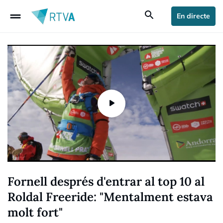
drag_handle
search
En directe
Fornell després d'entrar al top 10 al
Roldal Freeride: "Mentalment estava
molt fort"