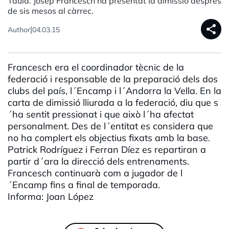
Taula. Josep Francesch ha presentat la dimissió després
de sis mesos al càrrec.
share
|
Author
04.03.15
Francesch era el coordinador tècnic de la
federació i responsable de la preparació dels dos
clubs del país, l´Encamp i l´Andorra la Vella. En la
carta de dimissió lliurada a la federació, diu que s
´ha sentit pressionat i que això l´ha afectat
personalment. Des de l´entitat es considera que
no ha complert els objectius fixats amb la base.
Patrick Rodríguez i Ferran Díez es repartiran a
partir d´ara la direcció dels entrenaments.
Francesch continuarà com a jugador de l
´Encamp fins a final de temporada.
Informa: Joan López