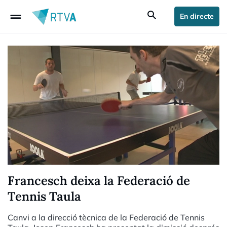
drag_handle
search
En directe
Francesch deixa la Federació de
Tennis Taula
Canvi a la direcció tècnica de la Federació de Tennis