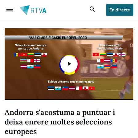
drag_handle
search
En directe
Andorra s'acostuma a puntuar i
deixa enrere moltes seleccions
europees