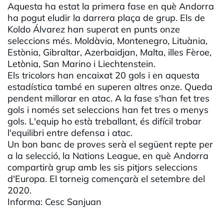
Aquesta ha estat la primera fase en què Andorra
ha pogut eludir la darrera plaça de grup. Els de
Koldo
Álvarez han superat en punts onze
seleccions més. Moldàvia, Montenegro, Lituània,
Estònia, Gibraltar, Azerbaidjan, Malta, illes Fèroe,
Letònia, San Marino i Liechtenstein.
Els tricolors han encaixat 20 gols i en aquesta
estadística també en superen altres onze. Queda
pendent millorar en atac. A la fase s'han fet tres
gols i només set seleccions han fet tres o menys
gols. L'equip ho està treballant, és difícil trobar
l'equilibri entre defensa i atac.
Un bon banc de proves serà el següent repte per
a la selecció, la
Nations
League
, en què Andorra
compartirà grup amb les sis pitjors seleccions
d'Europa. El torneig començarà el setembre del
2020.
Informa:
Cesc
Sanjuan