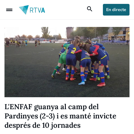
drag_handle
search
En directe
L'ENFAF guanya al camp del
Pardinyes (2-3) i es manté invicte
després de 10 jornades