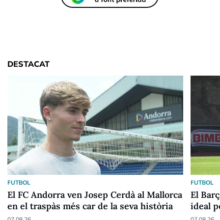
DESTACAT
FUTBOL
FUTBOL
El FC Andorra ven Josep Cerdà al Mallorca
El Barç
en el traspàs més car de la seva història
ideal 
07.08.26
07.08.26