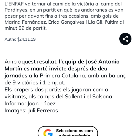
L'ENFAF va tornar al camí de la victòria al camp del
Pardinyes, en un partit en què les andorranes es van
posar per davant fins a tres ocasions, amb gols de
Marina Fernández, Erica Gonçalves i Lia Gil, l'últim al
minut 89 de partit.
share
|
Author
24.11.19
Amb aquest resultat,
l'equip de
José
Antonio
Martín
es manté invicte després de deu
jornades
a la Primera Catalana, amb un balanç
de 9 victòries i 1 empat.
Els propers dos partits els jugaran com a
visitants, als camps del Sallent i el Solsona.
Informa: Joan López
Imatges: Juli
Ferreros