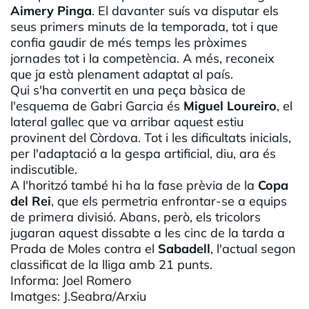
Aimery
Pinga
. El davanter suís va disputar els
seus primers minuts de la temporada, tot i que
confia gaudir de més temps les pròximes
jornades tot i la competència. A més, reconeix
que ja està plenament adaptat al país.
Qui s'ha convertit en una peça bàsica de
l'esquema de
Gabri
Garcia és
Miguel
Loureiro
, el
lateral gallec que va arribar aquest estiu
provinent del Còrdova. Tot i les dificultats inicials,
per l'adaptació a la gespa artificial, diu, ara és
indiscutible.
A l'horitzó també hi ha la fase prèvia de la
Copa
del Rei
, que els permetria enfrontar-se a equips
de primera divisió. Abans, però, els tricolors
jugaran aquest dissabte a les cinc de la tarda a
Prada de Moles contra el
Sabadell
, l'actual segon
classificat de la lliga amb 21 punts.
Informa: Joel Romero
Imatges: J.
Seabra
/Arxiu