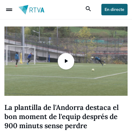
drag_handle
search
En directe
La plantilla de l'Andorra destaca el
bon moment de l'equip després de
900 minuts sense perdre