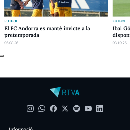
FUTBOL
FUTBOL
El FC Andorra es manté invicte a la
Ibai G
pretemporada
dispon
tempo
06.08.26
03.10.25
Informació