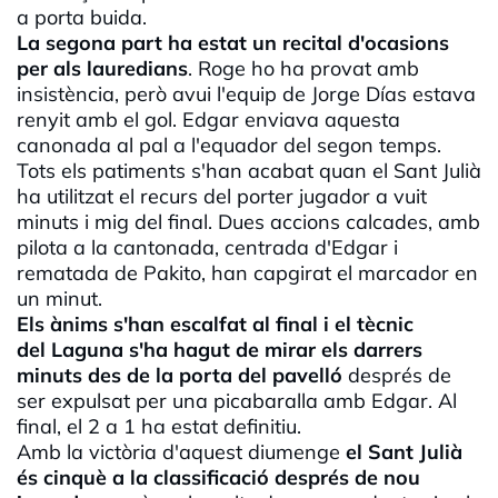
a porta buida.
La segona part ha estat un recital d'ocasions
per als
lauredians
.
Roge
ho ha provat amb
insistència, però avui l'equip de
Jorge
Días
estava
renyit amb el gol. Edgar enviava aquesta
canonada al pal a l'equador del segon temps.
Tots els patiments s'han acabat quan el Sant Julià
ha utilitzat el recurs del porter jugador a vuit
minuts i mig del final. Dues accions calcades, amb
pilota a la cantonada, centrada d'Edgar i
rematada de
Pakito
, han capgirat el marcador en
un minut.
Els ànims s'han escalfat al final i el tècnic
del
Laguna
s'ha hagut de mirar els darrers
minuts des de la porta del pavelló
després de
ser expulsat per una picabaralla amb Edgar. Al
final, el 2 a 1 ha estat definitiu.
Amb la victòria d'aquest diumenge
el Sant Julià
és cinquè a la classificació després de nou