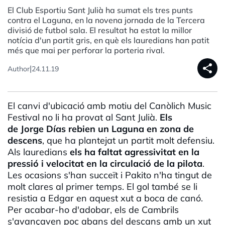
El Club Esportiu Sant Julià ha sumat els tres punts
contra el Laguna, en la novena jornada de la Tercera
divisió de futbol sala. El resultat ha estat la millor
notícia d'un partit gris, en què els lauredians han patit
més que mai per perforar la porteria rival.
share
|
Author
24.11.19
El canvi d'ubicació amb motiu del
Canòlich
Music
Festival no li ha provat al Sant Julià.
Els
de
Jorge
Días
rebien un
Laguna
en zona de
descens
, que ha plantejat un partit molt defensiu.
Als
lauredians
els ha faltat agressivitat en la
pressió i velocitat en la circulació de la pilota
.
Les ocasions s'han succeït i
Pakito
n'ha tingut de
molt clares al primer temps. El gol també se li
resistia a Edgar en aquest xut a boca de canó.
Per acabar-ho d'adobar, els de Cambrils
s'avançaven poc abans del descans amb un xut