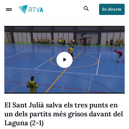
drag_handle
search
En directe
El Sant Julià salva els tres punts en
un dels partits més grisos davant del
Laguna (2-1)