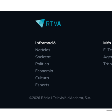
Informació
Més
Notícies
EI T
Societat
Age
Política
Tràn
Economia
Cultura
Esports
©
2026
Ràdio i Televisió d’Andorra, S.A.