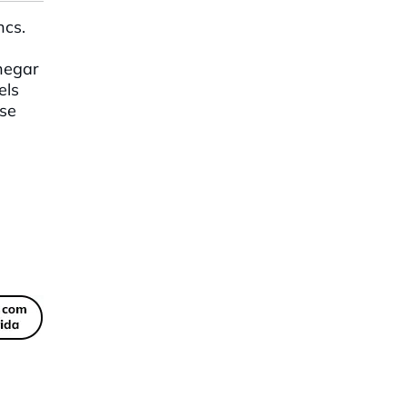
ncs.
negar
els
se