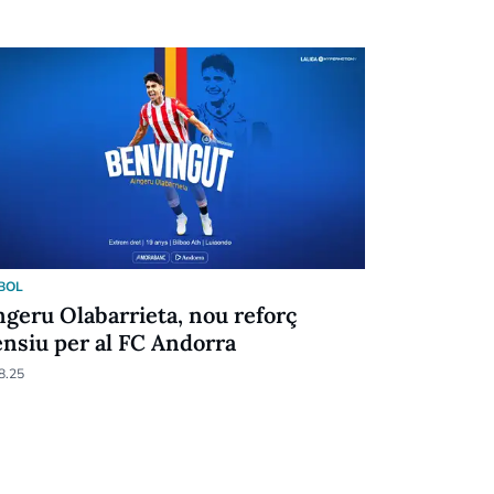
BOL
FUTBOL
ngeru Olabarrieta, nou reforç
El FC And
ensiu per al FC Andorra
amb bones 
8.25
09.08.25