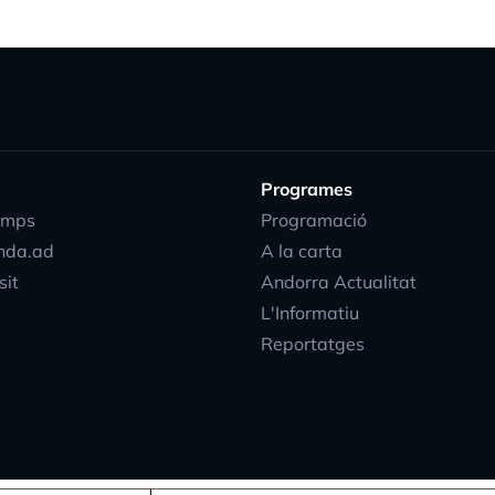
Programes
emps
Programació
nda.ad
A la carta
sit
Andorra Actualitat
L'Informatiu
Reportatges