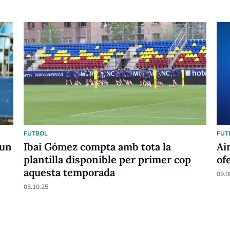
FUTBOL
FUT
 un
Ibai Gómez compta amb tota la
Ai
plantilla disponible per primer cop
of
aquesta temporada
09.0
03.10.25