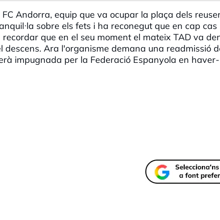
el FC Andorra, equip que va ocupar la plaça dels reuse
ranquil·la sobre els fets i ha reconegut que en cap cas
l recordar que en el seu moment el mateix
TAD
va de
el descens. Ara l'organisme demana una readmissió d
serà impugnada per la F
ederació
Espanyola en haver-