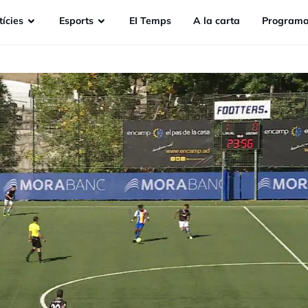
ícies
Esports
EI Temps
A la carta
Programa