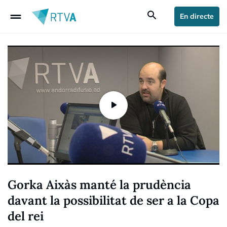
drag_handle
search
En directe
Gorka Aixàs manté la prudència
davant la possibilitat de ser a la Copa
del rei