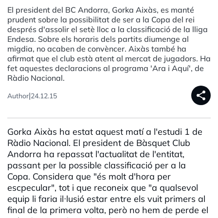
El president del BC Andorra, Gorka Aixàs, es manté
prudent sobre la possibilitat de ser a la Copa del rei
després d'assolir el setè lloc a la classificació de la lliga
Endesa. Sobre els horaris dels partits diumenge al
migdia, no acaben de convèncer. Aixàs també ha
afirmat que el club està atent al mercat de jugadors. Ha
fet aquestes declaracions al programa 'Ara i Aquí', de
Ràdio Nacional.
share
|
Author
24.12.15
Gorka Aixàs ha estat aquest matí a l'estudi 1 de
Ràdio Nacional. El president de Bàsquet Club
Andorra ha repassat l'actualitat de l'entitat,
passant per la possible classificació per a la
Copa. Considera que "és molt d'hora per
escpecular", tot i que reconeix que "a qualsevol
equip li faria il·lusió estar entre els vuit primers al
final de la primera volta, però no hem de perde el