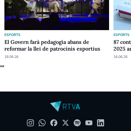
ESPORTS
ESPORTS
El Govern farà pedagogia abans de
87 cont
reformar la llei de patrocinis esportius
2025 a
18.06.26
16.06.26