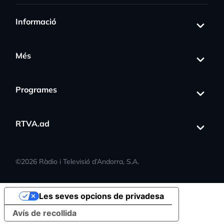
Informació
Més
Programes
RTVA.ad
©
2026
Ràdio i Televisió d’Andorra, S.A.
Les seves opcions de privadesa
Avís de recollida