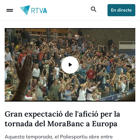
drag_handle
search
En directe
Gran expectació de l'afició per la
tornada del MoraBanc a Europa
Aquesta temporada, el Poliesportiu obre entre