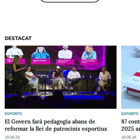
DESTACAT
ESPORTS
ESPORTS
El Govern farà pedagogia abans de
87 cont
reformar la llei de patrocinis esportius
2025 a
18.06.26
16.06.26