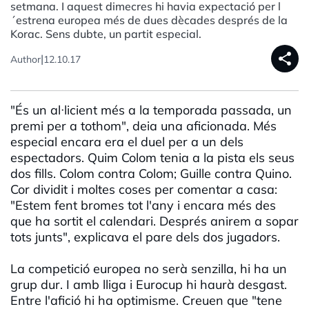
setmana. I aquest dimecres hi havia expectació per l
´estrena europea més de dues dècades després de la
Korac. Sens dubte, un partit especial.
share
|
Author
12.10.17
"És un al·licient més a la temporada passada, un
premi per a tothom", deia una aficionada. Més
especial encara era el duel per a un dels
espectadors. Quim Colom tenia a la pista els seus
dos fills. Colom contra Colom; Guille contra Quino.
Cor dividit i moltes coses per comentar a casa:
"Estem fent bromes tot l'any i encara més des
que ha sortit el calendari. Després anirem a sopar
tots junts", explicava el pare dels dos jugadors.
La competició europea no serà senzilla, hi ha un
grup dur. I amb lliga i Eurocup hi haurà desgast.
Entre l'afició hi ha optimisme. Creuen que "tene