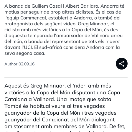
A banda de Guillem Casal i Albert Barilaro, Andorra té
motius per seguir de prop altres ciclistes. És el cas de
l'equip Commençal, establert a Andorra, o també del
protagonista dels següent vídeo. Greg Minnaar, el
ciclista amb més victòries a la Copa del Món, és des
d'aquesta temporada l'ambaixador de Vallnord arreu
del món, a banda del representant de tots els 'riders'
davant l'UCI. El sud-africà considera Andorra com la
seva segona casa.
share
|
Author
02.09.16
Aquest és Greg Minnaar, el 'rider' amb més
victòries a la Copa del Món disputant una Copa
Catalana a Vallnord. Una imatge que sobta.
També és habitual veure al tres vegades
guanyador de la Copa del Món i tres vegades
guanyador del Campionat del Món dialogant
amistosament amb membres de Vallnord. De fet,