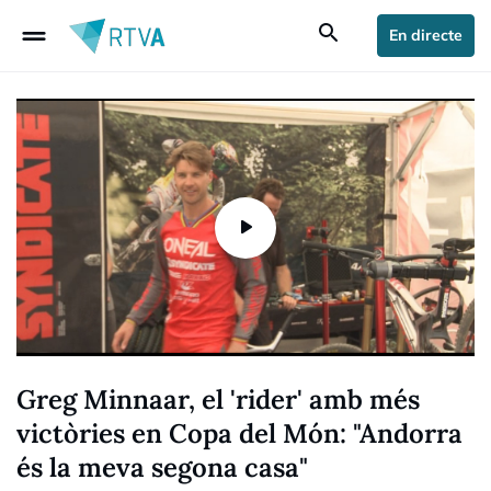
drag_handle
search
En directe
Greg Minnaar, el 'rider' amb més
victòries en Copa del Món: "Andorra
és la meva segona casa"