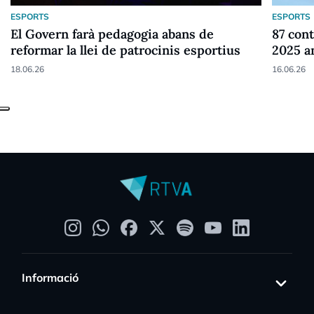
ESPORTS
ESPORTS
El Govern farà pedagogia abans de
87 cont
reformar la llei de patrocinis esportius
2025 a
18.06.26
16.06.26
Informació