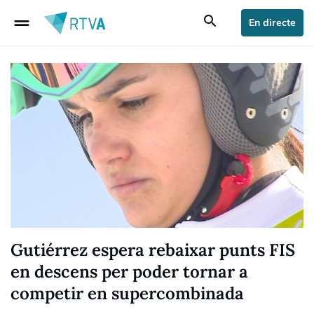
drag_handle
search
En directe
Gutiérrez espera rebaixar punts FIS
en descens per poder tornar a
competir en supercombinada