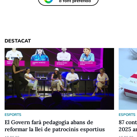
DESTACAT
ESPORTS
ESPORTS
El Govern farà pedagogia abans de
87 cont
reformar la llei de patrocinis esportius
2025 a