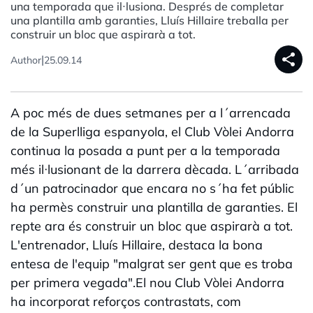
una temporada que il·lusiona. Després de completar
una plantilla amb garanties, Lluís Hillaire treballa per
construir un bloc que aspirarà a tot.
share
|
Author
25.09.14
A poc més de dues setmanes per a l´arrencada
de la Superlliga espanyola, el Club Vòlei Andorra
continua la posada a punt per a la temporada
més il·lusionant de la darrera dècada. L´arribada
d´un patrocinador que encara no s´ha fet públic
ha permès construir una plantilla de garanties. El
repte ara és construir un bloc que aspirarà a tot.
L'entrenador, Lluís Hillaire, destaca la bona
entesa de l'equip "malgrat ser gent que es troba
per primera vegada".El nou Club Vòlei Andorra
ha incorporat reforços contrastats, com