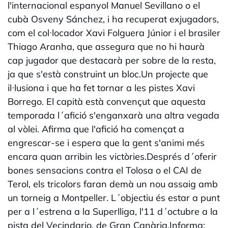
l'internacional espanyol Manuel Sevillano o el
cubà Osveny Sánchez, i ha recuperat exjugadors,
com el col·locador Xavi Folguera Júnior i el brasiler
Thiago Aranha, que assegura que no hi haurà
cap jugador que destacarà per sobre de la resta,
ja que s'està construint un bloc.Un projecte que
il·lusiona i que ha fet tornar a les pistes Xavi
Borrego. El capità està convençut que aquesta
temporada l´afició s'enganxarà una altra vegada
al vòlei. Afirma que l'afició ha començat a
engrescar-se i espera que la gent s'animi més
encara quan arribin les victòries.Després d´oferir
bones sensacions contra el Tolosa o el CAI de
Terol, els tricolors faran demà un nou assaig amb
un torneig a Montpeller. L´objectiu és estar a punt
per a l´estrena a la Superlliga, l'11 d´octubre a la
pista del Vecindario, de Gran Canària.Informa: