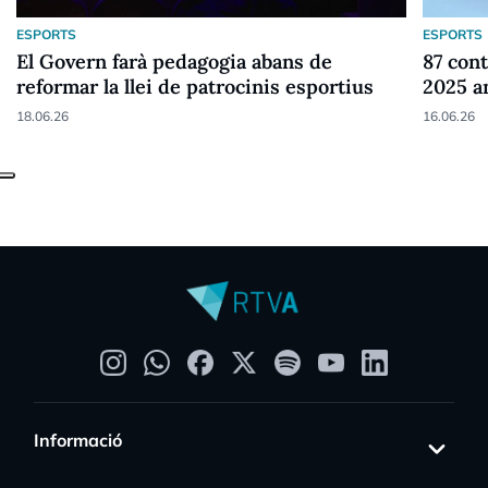
ESPORTS
ESPORTS
El Govern farà pedagogia abans de
87 cont
reformar la llei de patrocinis esportius
2025 a
18.06.26
16.06.26
Informació