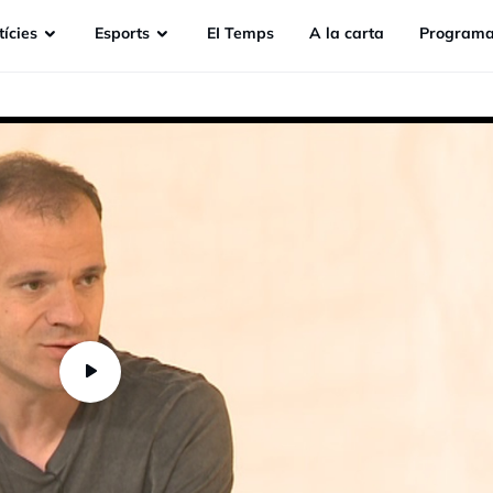
ícies
Esports
EI Temps
A la carta
Programa