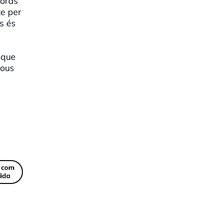
cords
te per
s és
 que
nous