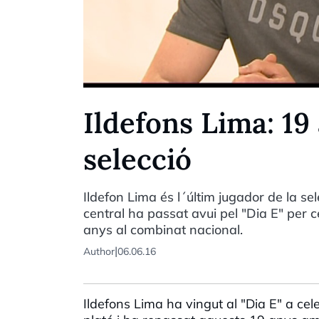
Ildefons Lima: 19 
selecció
Ildefon Lima és l´últim jugador de la sel
central ha passat avui pel "Dia E" per 
anys al combinat nacional.
|
Author
06.06.16
Ildefons Lima ha vingut al "Dia E" a cel