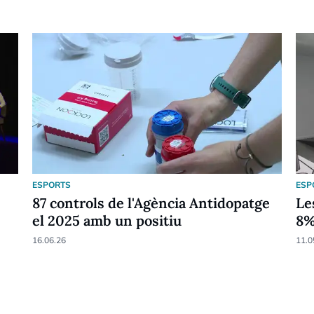
ESPORTS
ESP
87 controls de l'Agència Antidopatge
Le
el 2025 amb un positiu
8
16.06.26
11.0