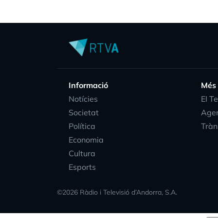
Informació
Més
Notícies
EI T
Societat
Age
Política
Tràn
Economia
Cultura
Esports
©
2026
Ràdio i Televisió d’Andorra, S.A.