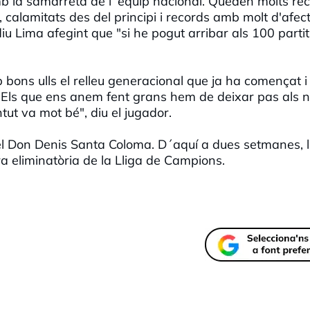
b la samarreta de l´equip nacional. Queden molts re
 calamitats des del principi i records amb molt d'afec
iu Lima afegint que "si he pogut arribar als 100 partit
mb bons ulls el relleu generacional que ja ha començat i
Els que ens anem fent grans hem de deixar pas als 
tut va mot bé", diu el jugador.
el Don Denis Santa Coloma. D´aquí a dues setmanes, l
ra eliminatòria de la Lliga de Campions.