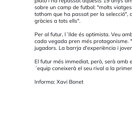
plató i ha repassat aquests 19 anys am
sobre un camp de futbol: "molts viatges,
tothom que ha passat per la selecció", d
gràcies a tots ells".
Per al futur, l´Ilde és optimista. Veu a
cada vegada pren més protagonisme. "
jugadors. La barrja d'experiència i joven
El futur més immediat, però, serà amb 
´equip coneixerà el seu rival a la prime
Informa: Xavi Bonet