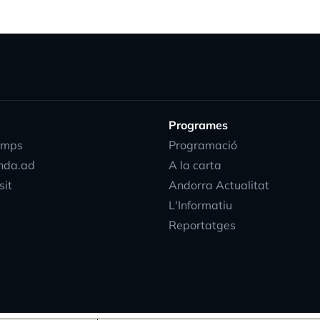
Programes
emps
Programació
nda.ad
A la carta
sit
Andorra Actualitat
L'Informatiu
Reportatges