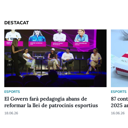
DESTACAT
ESPORTS
ESPORTS
El Govern farà pedagogia abans de
87 cont
reformar la llei de patrocinis esportius
2025 a
18.06.26
16.06.26