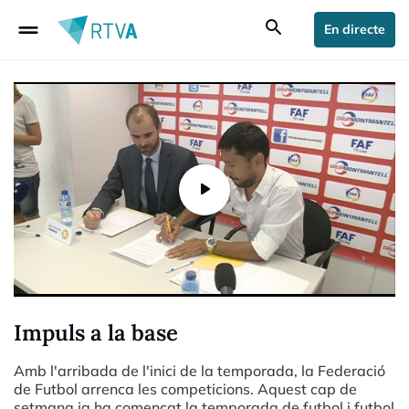
drag_handle
search
En directe
Impuls a la base
Amb l'arribada de l'inici de la temporada, la Federació
de Futbol arrenca les competicions. Aquest cap de
setmana ja ha començat la temporada de futbol i futbol