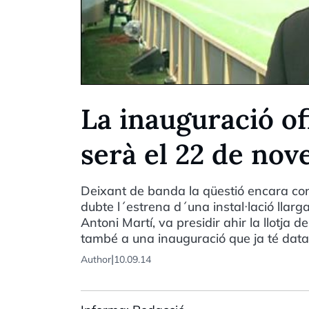
La inauguració ofi
serà el 22 de no
Deixant de banda la qüestió encara contr
dubte l´estrena d´una instal·lació llar
Antoni Martí, va presidir ahir la llotja d
també a una inauguració que ja té data
|
Author
10.09.14