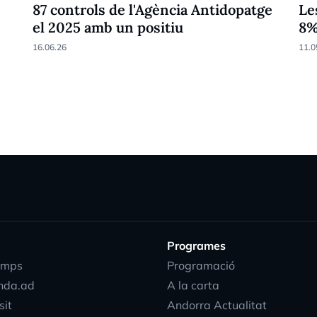
87 controls de l'Agència Antidopatge
Le
el 2025 amb un positiu
8
16.06.26
11.0
Programes
emps
Programació
nda.ad
A la carta
sit
Andorra Actualitat