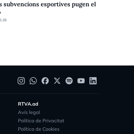
s subvencions esportives pugen el
Festival d
%
Racing (6-
5.26
05.04.26
RTVA.ad
Avís legal
Política de Privacitat
Política de Cookies