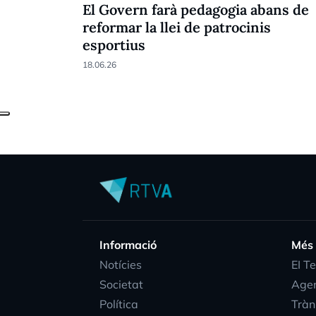
El Govern farà pedagogia abans de
reformar la llei de patrocinis
esportius
18.06.26
Informació
Més
Notícies
EI T
Societat
Age
Política
Tràn