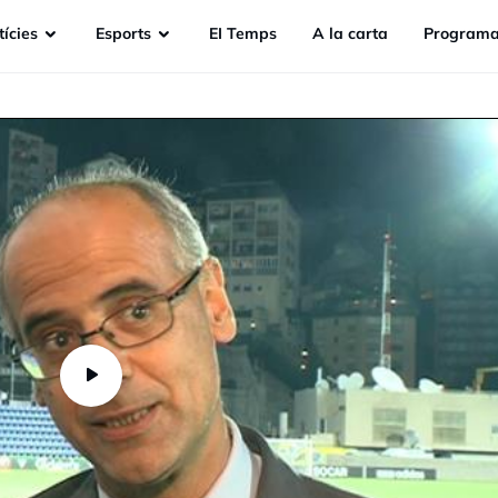
ícies
Esports
EI Temps
A la carta
Programa