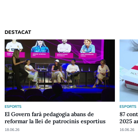
DESTACAT
ESPORTS
ESPORTS
El Govern farà pedagogia abans de
87 cont
reformar la llei de patrocinis esportius
2025 a
18.06.26
16.06.26