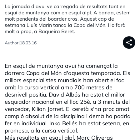
La jornada d'avui ve carregada de resultats tant en
esquí de muntanya com en esquí alpí. A banda, estem
molt pendents del boarder cros. Aquest cap de
setmana Lluís Marín tanca la Copa del Món. Ho farà
molt a prop, a Baqueira Beret.
share
|
Author
18.03.16
En esquí de muntanya avui ha començat la
darrera Copa del Món d'aquesta temporada. Els
millors especialistes mundials han obert el foc
amb la cursa vertical amb 700 metres de
desnivell positiu. David Albós ha estat el millor
esquiador nacional en el lloc 25è, a 3 minuts del
vencedor, Kilian Jornet. El ceretà s'ha proclamat
campió absolut de la disciplina i demà ho podria
fer en individual. Inka Bellés ha estat setena, en
promesa, a la cursa vertical.
Més resultats en esquí alpí, Marc Oliveras