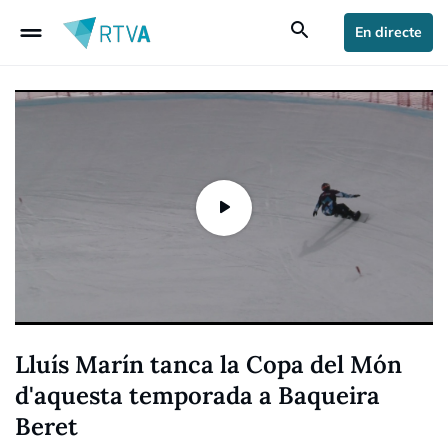
drag_handle
search
En directe
Lluís Marín tanca la Copa del Món
d'aquesta temporada a Baqueira
Beret