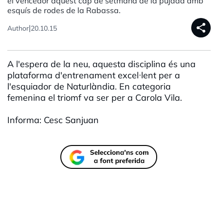
el vencedor aquest cap de setmana de la pujada amb
esquís de rodes de la Rabassa.
share
|
Author
20.10.15
A l'espera de la neu, aquesta disciplina és una
plataforma d'entrenament excel·lent per a
l'esquiador de Naturlàndia. En categoria
femenina el triomf va ser per a Carola Vila.
Informa: Cesc Sanjuan