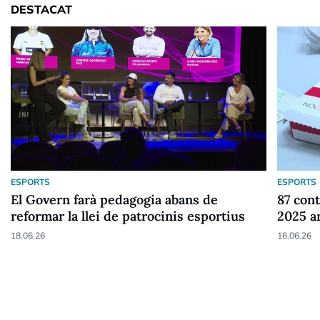
DESTACAT
ESPORTS
ESPORTS
El Govern farà pedagogia abans de
87 cont
reformar la llei de patrocinis esportius
2025 a
18.06.26
16.06.26