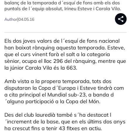
balanç de la temporada d´esquí de fons amb els dos
puntals de l´equip absolut, Irineu Esteve i Carola Vila.
share
|
Author
04.05.16
Els dos joves valors de l´esquí de fons nacional
han baixat rànquing aquesta temporada. Esteve,
que el curs vinent farà el salt a la categoria
sènior, ocupa el lloc 296 del rànquing, mentre que
la júnior Carola Vila és la 663.
Amb vista a la propera temporada, tots dos
disputaran la Copa d´Europa i Esteve tindrà com
a cita principal el Mundial sub-23, a banda d
´alguna participació a la Copa del Món.
Des del club lauredià també s´ha destacat l
´increment de la base, que en els últims dos anys
ha crescut fins a tenir 43 fitxes en actiu.