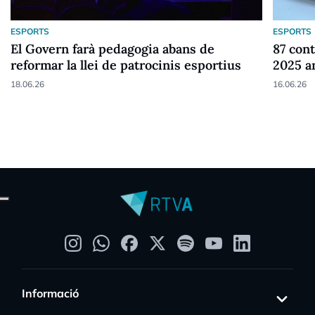
ESPORTS
ESPORTS
El Govern farà pedagogia abans de
87 cont
reformar la llei de patrocinis esportius
2025 a
18.06.26
16.06.26
Informació