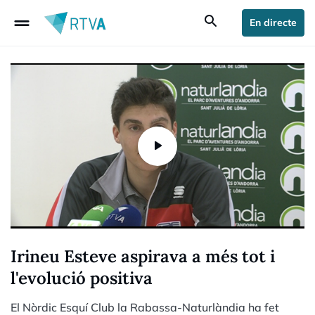
drag_handle
search
En directe
Irineu Esteve aspirava a més tot i
l'evolució positiva
El Nòrdic Esquí Club la Rabassa-Naturlàndia ha fet