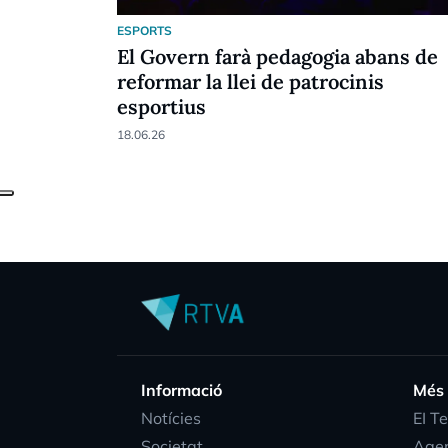
ESPORTS
El Govern farà pedagogia abans de
reformar la llei de patrocinis
esportius
18.06.26
Informació
Més
Notícies
EI T
Societat
Age