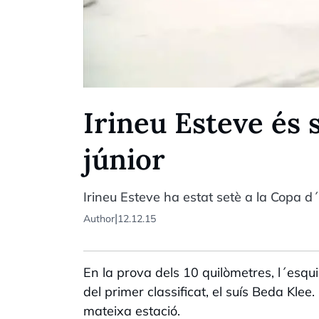
Irineu Esteve és 
júnior
Irineu Esteve ha estat setè a la Copa d
|
Author
12.12.15
En la prova dels 10 quilòmetres, l´esqu
del primer classificat, el suís Beda Kle
mateixa estació.