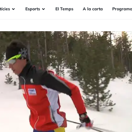
ícies
Esports
EI Temps
A la carta
Programa