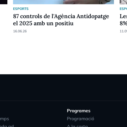
ESPORTS
ESP
87 controls de l'Agència Antidopatge
Le
el 2025 amb un positiu
8
16.06.26
11.0
Programes
emps
Programació
nda.ad
A la carta