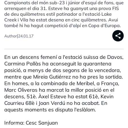
Campionats del món sub-23 i júnior d'esquí de fons, que
arrenquen el dia 31. Esteve ha guanyat una prova FIS
de deu quilòmetres estil patinador a l'estació Lake
Creek i Vila ha estat desena en cinc quilòmetres. Avui
també hi ha hagut competició d'alpí en Copa d'Europa.
share
|
Author
24.01.17
En un descens femení a l'estació suïssa de Davos,
Carmina Pallàs ha aconseguit la quarantena
posició, a menys de dos segons de la vencedora,
mentre que Mireia Gutiérrez no ha pres la sortida.
En homes, a la combinada de Meribel, a França,
Marc Oliveras ha marcat la millor posició en el
descens, 51è. Àxel Esteve ha estat 61è, Kevin
Courrieu 68è i Joan Verdú no ha acabat. En
aquests moments es disputa l'eslàlom.
Informa: Cesc Sanjuan