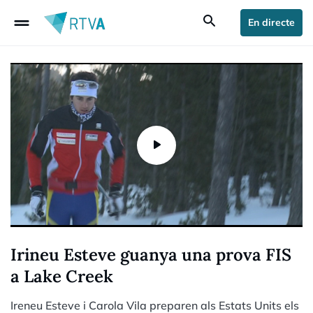
drag_handle
search
En directe
Irineu Esteve guanya una prova FIS
a Lake Creek
Ireneu Esteve i Carola Vila preparen als Estats Units els