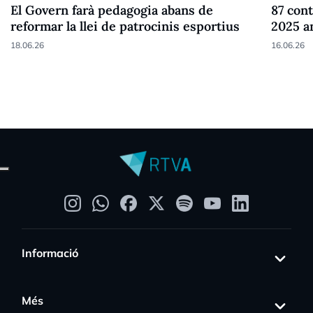
El Govern farà pedagogia abans de
87 cont
reformar la llei de patrocinis esportius
2025 a
18.06.26
16.06.26
Informació
Més