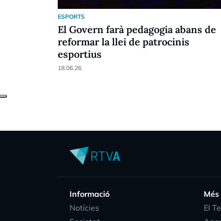
ESPORTS
El Govern farà pedagogia abans de
reformar la llei de patrocinis
esportius
18.06.26
Informació
Més
Notícies
EI T