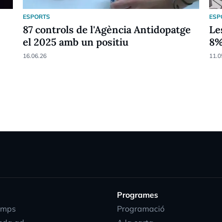
ESPORTS
ESP
87 controls de l'Agència Antidopatge
Le
el 2025 amb un positiu
8
16.06.26
11.0
Programes
emps
Programació