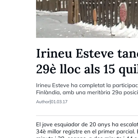
Irineu Esteve ta
29è lloc als 15 qu
Irineu Esteve ha completat la participa
Finlàndia, amb una meritòria 29a posició
|
Author
01.03.17
El jove esquiador de 20 anys ha escalat
34è millor registre en el primer parcia