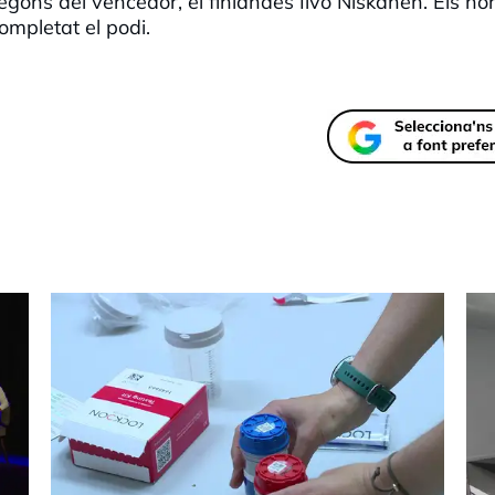
egons del vencedor, el finlandès Iivo Niskanen. Els no
ompletat el podi.