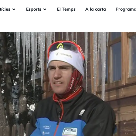
ícies
Esports
EI Temps
A la carta
Programa