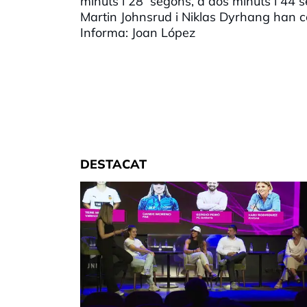
minuts i 28 segons, a dos minuts i 44 s
Martin Johnsrud i Niklas Dyrhang han c
Informa: Joan López
DESTACAT