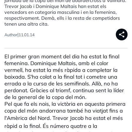
jornada de la copa del món de boardercross a Vallnord.
Trevor Jacob i Dominique Maltais han estat els
vencedors en categoria masculina i en la femenina,
respectivament. Demà, ells i la resta de competidors
tenen una altra cita.
share
|
Author
11.01.14
El primer gran moment del dia ha estat la final
femenina. Dominique Maltais, amb el color
vermell, ha estat la més ràpida a completar la
baixada. S'ha colat a la final tot i cometre una
errada a la cursa de les semifinals. Allà, no ha
perdonat. Gràcies al triomf, continua sent la líder
de la general de la copa del món.
Pel que fa els nois, la victòria en aquesta primera
copa del món andorrana també ha viatjat fins a
l'Amèrica del Nord.
Trevor Jacob ha estat el més
ràpid a la final. És número quatre a la