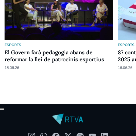
ESPORTS
ESPORTS
El Govern farà pedagogia abans de
87 cont
reformar la llei de patrocinis esportius
2025 a
18.06.26
16.06.26