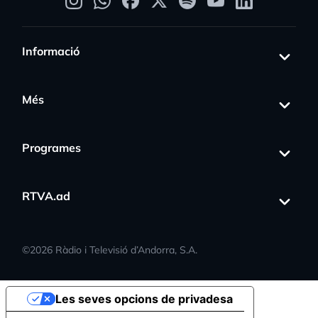
Informació
Més
Programes
RTVA.ad
©
2026
Ràdio i Televisió d’Andorra, S.A.
Les seves opcions de privadesa