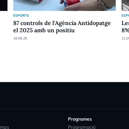
ESPORTS
ESP
87 controls de l'Agència Antidopatge
Le
el 2025 amb un positiu
8
16.06.26
11.0
Programes
emps
Programació