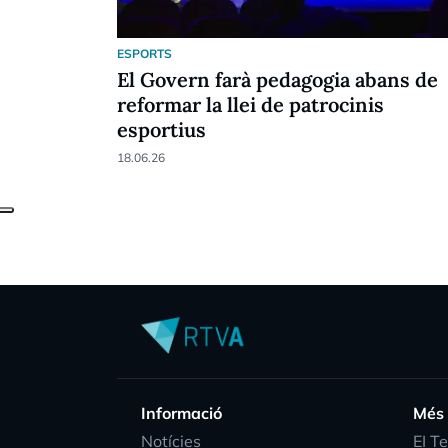
ESPORTS
El Govern farà pedagogia abans de
reformar la llei de patrocinis
esportius
18.06.26
Informació
Més
Notícies
EI T