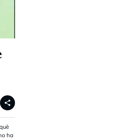
e
share
 què
 ho ha