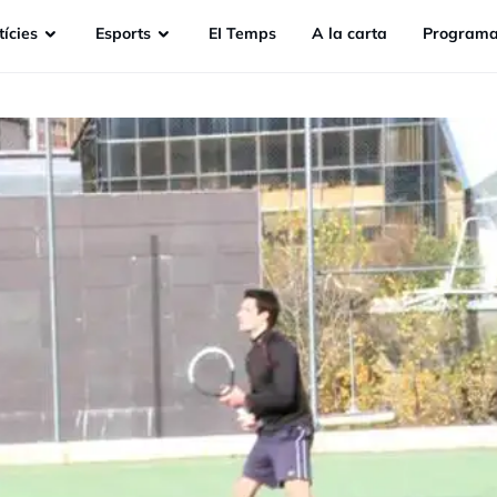
ícies
Esports
EI Temps
A la carta
Programa