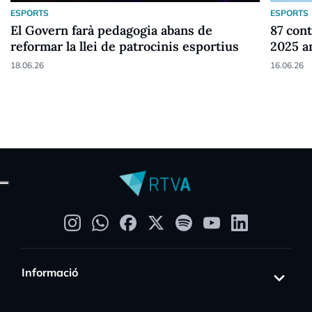
ESPORTS
ESPORTS
El Govern farà pedagogia abans de
87 cont
reformar la llei de patrocinis esportius
2025 a
18.06.26
16.06.26
Informació