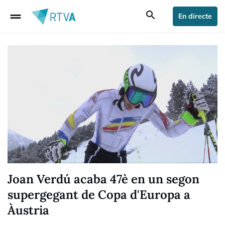
drag_handle
search
En directe
Joan Verdú acaba 47è en un segon
supergegant de Copa d'Europa a
Àustria