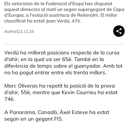
Els velocistes de la Federació d'Esquí han disputat
aquest dimecres al matí un segon supergegant de Copa
d'Europa, a l'estació austríaca de Reiteralm. El millor
classificat ha estat Joan Verdú, 47è.
share
|
Author
21.12.16
Verdú ha millorat posicions respecte de la cursa
d'ahir, en la qual va ser 65è. També en la
diferència de temps sobre el guanyador. Amb tot
no ha pogut entrar entre els trenta millors.
Marc Oliveras ha repetit la posició de la prova
d'ahir, 55è, mentre que Kevin Courrieu ha estat
74è.
A Panorama, Canadà, Àxel Esteve ha estat
segon en un gegant FIS.