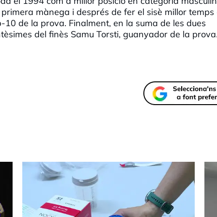
oda el 1994 com a millor posició en categoria masculi
primera mànega i després de fer el sisè millor temps 
-10 de la prova. Finalment, en la suma de les dues
èsimes del finès Samu Torsti, guanyador de la prova