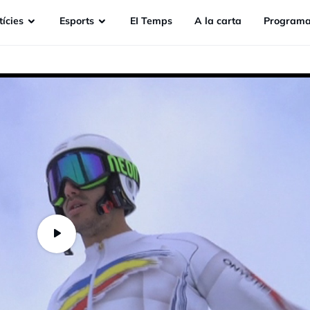
ícies
Esports
EI Temps
A la carta
Programa