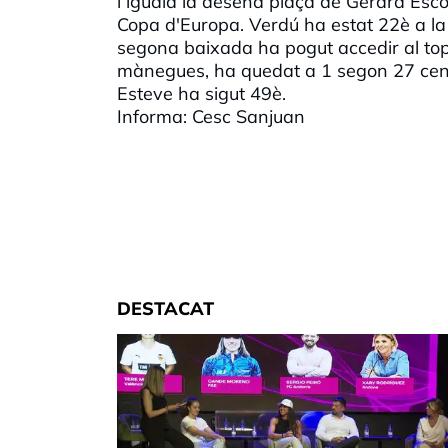
i iguala la desena plaça de Gerard Esc
Copa d'Europa. Verdú ha estat 22è a la 
segona baixada ha pogut accedir al top
mànegues, ha quedat a 1 segon 27 cent
Esteve ha sigut 49è.
Informa: Cesc Sanjuan
DESTACAT