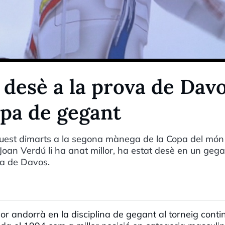
 desè a la prova de Dav
opa de gegant
quest dimarts a la segona mànega de la Copa del món
Joan Verdú li ha anat millor, ha estat desè en un geg
sa de Davos.
dor andorrà en la disciplina de gegant al torneig conti