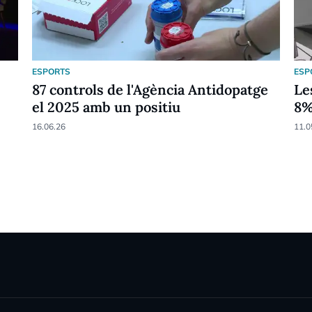
ESPORTS
ESP
87 controls de l'Agència Antidopatge
Le
el 2025 amb un positiu
8
16.06.26
11.0