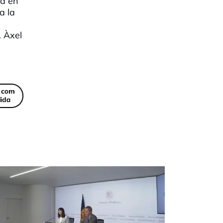
na en
a la
. Àxel