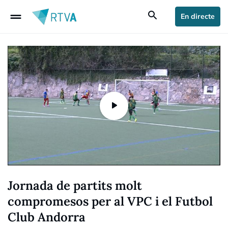
drag_handle
search
En directe
Jornada de partits molt
compromesos per al VPC i el Futbol
Club Andorra