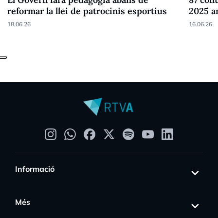
reformar la llei de patrocinis esportius
2025 a
18.06.26
16.06.26
Informació
Més