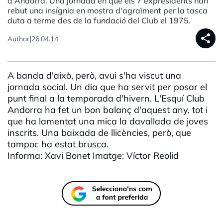
d'Andorra. Una jornada en què els 7 expresidents han
rebut una insígnia en mostra d'agraïment per la tasca
duta a terme des de la fundació del Club el 1975.
share
|
Author
26.04.14
A banda d'això, però, avui s'ha viscut una
jornada social. Un dia que ha servit per posar el
punt final a la temporada d'hivern. L'Esquí Club
Andorra ha fet un bon balanç d'aquest any, tot i
que ha lamentat una mica la davallada de joves
inscrits. Una baixada de llicències, però, que
tampoc ha estat brusca.
Informa: Xavi Bonet Imatge: Víctor Reolid