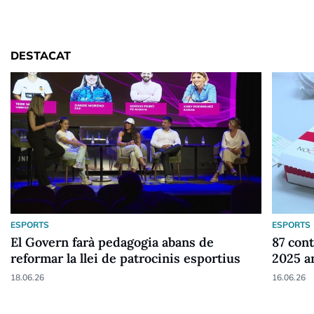
DESTACAT
ESPORTS
ESPORTS
El Govern farà pedagogia abans de
87 cont
reformar la llei de patrocinis esportius
2025 a
18.06.26
16.06.26