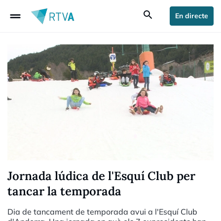
drag_handle
search
En directe
Jornada lúdica de l'Esquí Club per
tancar la temporada
Dia de tancament de temporada avui a l'Esquí Club