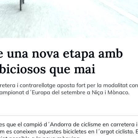
re una nova etapa amb
biciosos que mai
tera i contrarellotge aposta fort per la modalitat con
 Campionat d´Europa del setembre a Niça i Mònaco.
ies que el campió d´Andorra de ciclisme en carretera i
m es coneixen aquestes bicicletes en l´argot ciclista. E