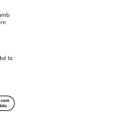
 amb
bre
bé la