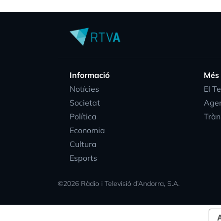
Informació
Més
Notícies
EI T
Societat
Age
Política
Tràn
Economia
Cultura
Esports
©
2026
Ràdio i Televisió d’Andorra, S.A.
A