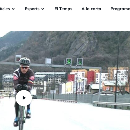
ícies
Esports
EI Temps
A la carta
Programa