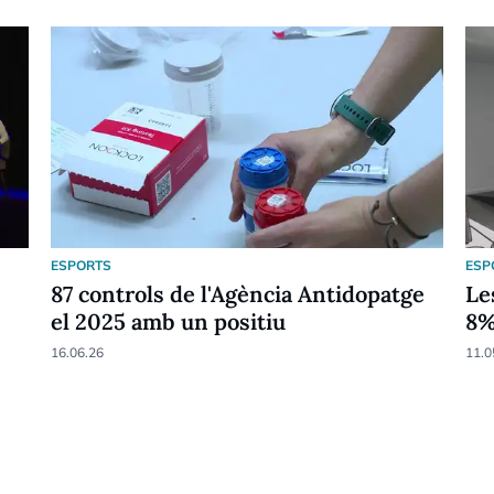
ESPORTS
ESP
87 controls de l'Agència Antidopatge
Le
el 2025 amb un positiu
8
16.06.26
11.0