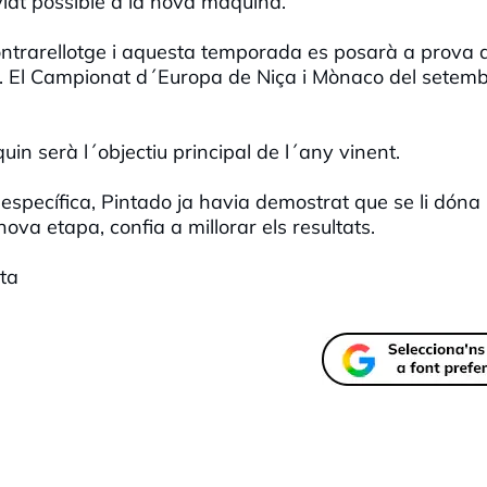
iat possible a la nova màquina.
 contrarellotge i aquesta temporada es posarà a prova
ït. El Campionat d´Europa de Niça i Mònaco del setem
in serà l´objectiu principal de l´any vinent.
específica, Pintado ja havia demostrat que se li dóna 
ova etapa, confia a millorar els resultats.
sta