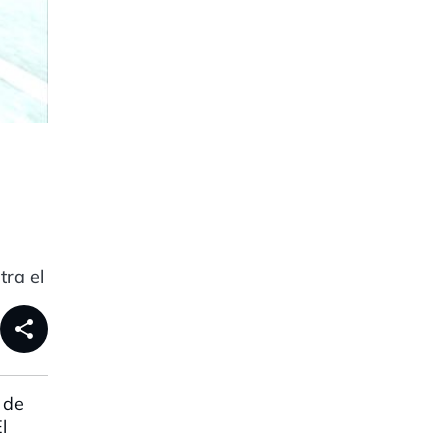
tra el
share
 de
l