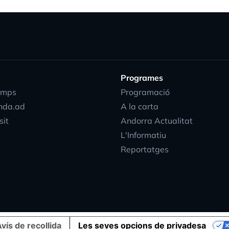
Programes
emps
Programació
nda.ad
A la carta
sit
Andorra Actualitat
L'Informatiu
Reportatges
vís de recollida
Les seves opcions de privadesa