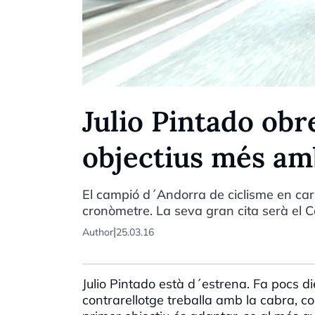
Julio Pintado ob
objectius més am
El campió d´Andorra de ciclisme en carre
cronòmetre. La seva gran cita serà el
|
Author
25.03.16
Julio Pintado està d´estrena. Fa pocs d
contrarellotge treballa amb la cabra, co