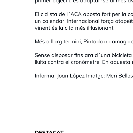
primer objectiu és adaptar-se al més av
El ciclista de l´ACA aposta fort per la
un calendari internacional força atape
vinent és la cita més il·lusionant.
Més a llarg termini, Pintado no amaga qu
Sense disposar fins ara d´una bicicleta 
lluita contra el cronòmetre. En aquesta n
Informa: Joan López Imatge: Meri Bello
DESTACAT