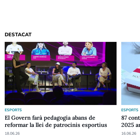
DESTACAT
ESPORTS
ESPORTS
El Govern farà pedagogia abans de
87 cont
reformar la llei de patrocinis esportius
2025 a
18.06.26
16.06.26