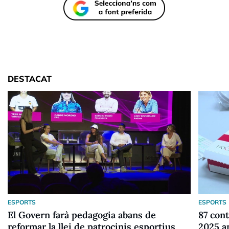
DESTACAT
ESPORTS
ESPORTS
El Govern farà pedagogia abans de
87 cont
reformar la llei de patrocinis esportius
2025 a