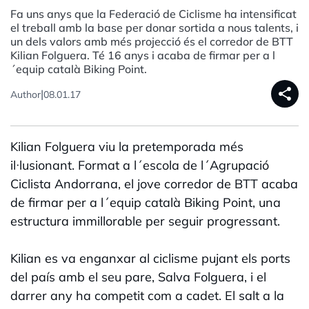
Fa uns anys que la Federació de Ciclisme ha intensificat
el treball amb la base per donar sortida a nous talents, i
un dels valors amb més projecció és el corredor de BTT
Kilian Folguera. Té 16 anys i acaba de firmar per a l
´equip català Biking Point.
share
|
Author
08.01.17
Kilian Folguera viu la pretemporada més
il·lusionant. Format a l´escola de l´Agrupació
Ciclista Andorrana, el jove corredor de BTT acaba
de firmar per a l´equip català Biking Point, una
estructura immillorable per seguir progressant.
Kilian es va enganxar al ciclisme pujant els ports
del país amb el seu pare, Salva Folguera, i el
darrer any ha competit com a cadet. El salt a la