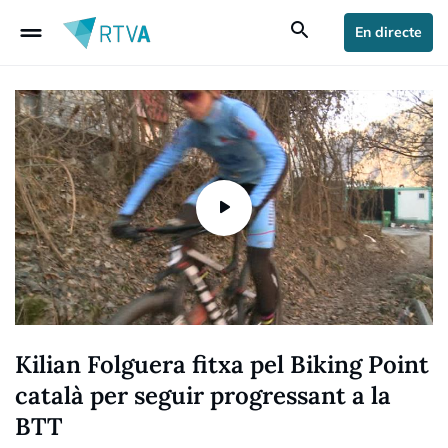
drag_handle
search
En directe
Kilian Folguera fitxa pel Biking Point
català per seguir progressant a la
BTT