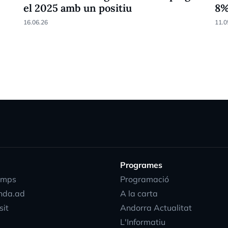
el 2025 amb un positiu
8
16.06.26
11.0
Programes
emps
Programació
nda.ad
A la carta
sit
Andorra Actualitat
L'Informatiu