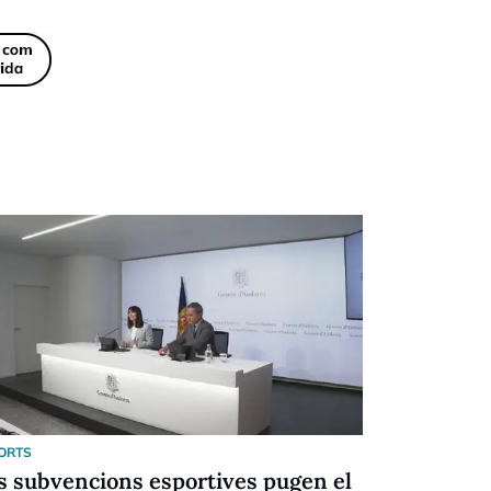
ORTS
ESPORTS
s subvencions esportives pugen el
Festival d