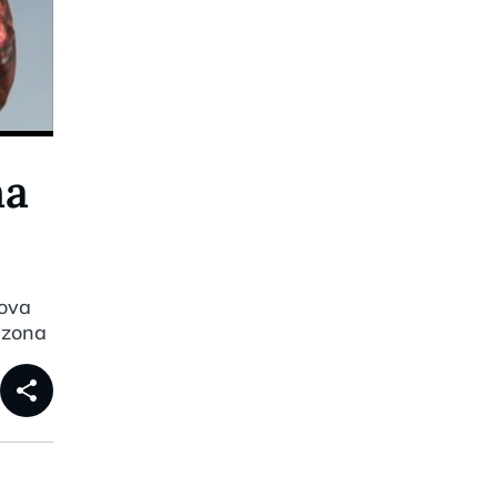
na
rova
a zona
share