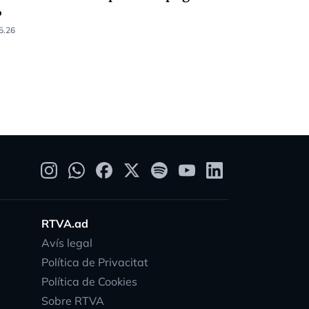
%
Racing (6-
5.26
05.04.26
RTVA.ad
Avís legal
Política de Privacitat
Política de Cookies
Sobre RTVA