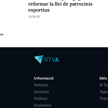
reformar la llei de patrocinis
esportius
18.06.26
Informació
Més
Notícies
EI T
Societat
Age
Política
Tràn
Economia