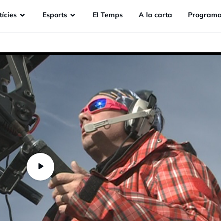
ícies
Esports
EI Temps
A la carta
Programa