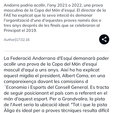
Andorra podria acollir, l'any 2021 o 2022, una prova
masculina de la Copa del Món d'esquí. El director de la
FAE ha explicat que la seva inteció és demanar
l'organització d'una d'aquestes proves només dos o
tres anys després de les finals que se celebraran al
Principat el 2019.
share
|
Author
17.02.16
La Federació Andorrana d'Esquí demanarà poder
acollir una prova de la Copa del Món d'esquí
masculí d'aquí a uns anys. Així ho ha explicat
aquest migdia el president, Albert Coma, en una
compareixença davant les comissions d
´Economia i Esports del Consell General. Es tracta
de seguir posicionant el país com a referent en el
món d'aquest esport. Per a Grandvalira, la pista
de l'Avet seria la ubicació ideal: "Tot i que la pista
Àliga és ideal per a proves tècniques resulta difícil