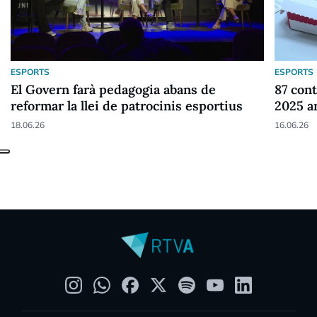
ESPORTS
ESPORTS
El Govern farà pedagogia abans de
87 cont
reformar la llei de patrocinis esportius
2025 a
18.06.26
16.06.26