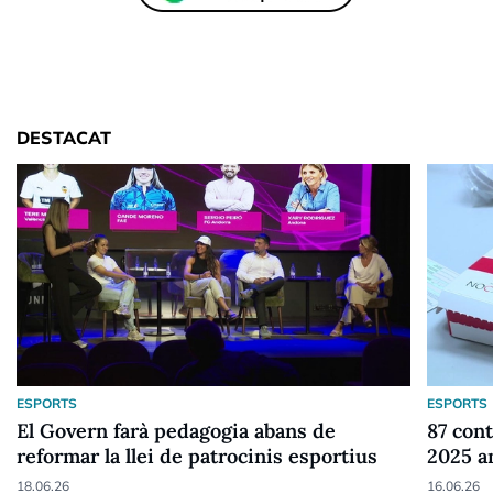
DESTACAT
ESPORTS
ESPORTS
El Govern farà pedagogia abans de
87 cont
reformar la llei de patrocinis esportius
2025 a
18.06.26
16.06.26