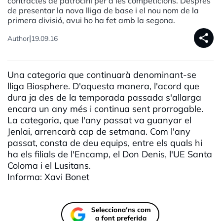
contractes de patrocini per a les competicions. Després
de presentar la nova lliga de base i el nou nom de la
primera divisió, avui ho ha fet amb la segona.
share
|
Author
19.09.16
Una categoria que continuarà denominant-se
lliga Biosphere. D'aquesta manera, l'acord que
dura ja des de la temporada passada s'allarga
encara un any més i continua sent prorrogable.
La categoria, que l'any passat va guanyar el
Jenlai, arrencarà cap de setmana. Com l'any
passat, consta de deu equips, entre els quals hi
ha els filials de l'Encamp, el Don Denis, l'UE Santa
Coloma i el Lusitans.
Informa: Xavi Bonet