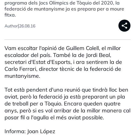
programa dels Jocs Olímpics de Tòquio del 2020, la
federació de muntanyisme ja es prepara per a moure
fitxa.
share
|
Author
26.08.16
Vam escoltar l'opinió de Guillem Colell, el millor
escalador del país. També la de Jordi Beal,
secretari d'Estat d'Esports, i ara sentirem la de
Carlo Ferrari, director tècnic de la federació de
muntanyisme.
Tot està pendent d'una reunió que tindrà lloc ben
aviat, però la federació ja està preparant un pla
de treball per a Tòquio. Encara queden quatre
anys, però si es vol arribar de la millor manera cal
posar fil a l'agulla el més aviat possible.
Informa: Joan López