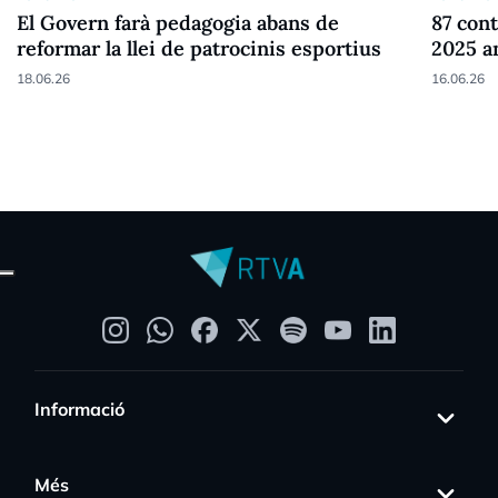
El Govern farà pedagogia abans de
87 cont
reformar la llei de patrocinis esportius
2025 a
18.06.26
16.06.26
Informació
Més