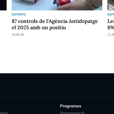
ESPORTS
ESP
87 controls de l'Agència Antidopatge
Le
el 2025 amb un positiu
8
16.06.26
11.0
Programes
emps
Programació