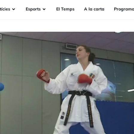
ícies
Esports
EI Temps
A la carta
Programa