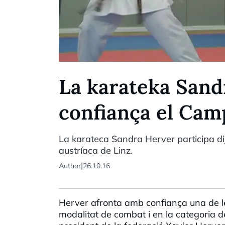
La karateka Sand
confiança el Cam
La karateca Sandra Herver participa dij
austríaca de Linz.
|
Author
26.10.16
Herver afronta amb confiança una de le
modalitat de combat i en la categoria d