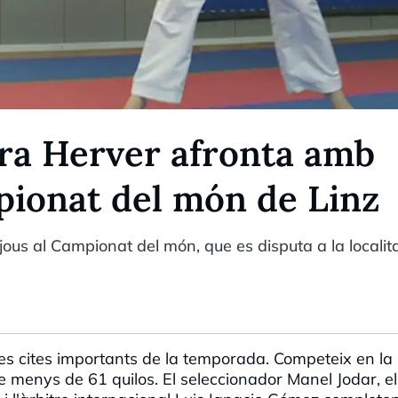
ra Herver afronta amb
pionat del món de Linz
ous al Campionat del món, que es disputa a la localit
s cites importants de la temporada. Competeix en la
e menys de 61 quilos. El seleccionador Manel Jodar, el