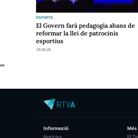
ESPORTS
El Govern farà pedagogia abans de
reformar la llei de patrocinis
esportius
18.06.26
Informació
Més
Notícies
EI T