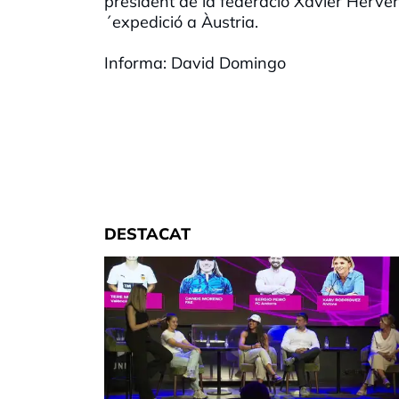
president de la federació Xavier Herver 
´expedició a Àustria.
Informa: David Domingo
DESTACAT