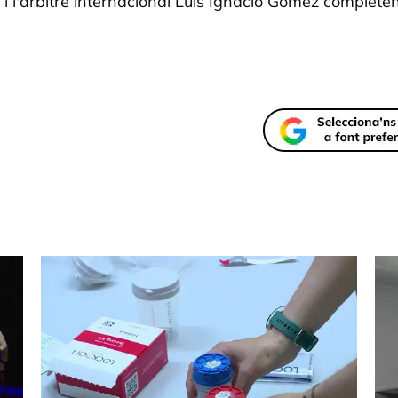
i l'àrbitre internacional Luis Ignacio Gómez completen