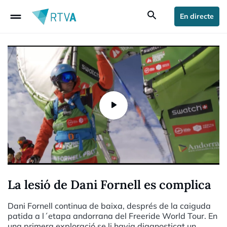
drag_handle
search
En directe
La lesió de Dani Fornell es complica
Dani Fornell continua de baixa, després de la caiguda
patida a l´etapa andorrana del Freeride World Tour. En
una primera exploració se li havia diagnosticat un