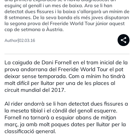
esguinç al genoll i un mes de baixa. Ara se li han
detectat dues fissures i la baixa s'allargarà un mínim de
8 setmanes. De la seva banda els més joves disputaran
la segona prova del Freeride World Tour júnior aquest
cap de setmana a Àustria.
share
|
Author
02.03.16
La caiguda de Dani Fornell en el tram inicial de la
prova andorrana del Freeride World Tour el pot
deixar sense temporada. Com a mínim ho tindrà
molt difícil per lluitar per una de les places al
circuit mundial del 2017.
Al rider andorrà se li han detectat dues fissures a
la meseta tibial i el còndil del genoll esquerre.
Fornell no tornarà a esquiar abans de mitjan
març, ja amb molt poques dates per lluitar per la
classificació general.