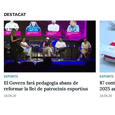
DESTACAT
ESPORTS
ESPORTS
El Govern farà pedagogia abans de
87 cont
reformar la llei de patrocinis esportius
2025 a
18.06.26
16.06.26