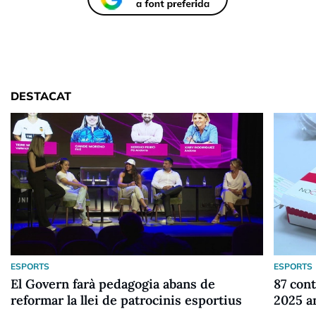
DESTACAT
ESPORTS
ESPORTS
El Govern farà pedagogia abans de
87 cont
reformar la llei de patrocinis esportius
2025 a