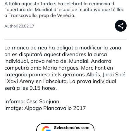
A Itàlia aquesta tarda s'ha celebrat la cerimònia d
´obertura del Mundial d´esquí de muntanya que té lloc
a Transcavallo, prop de Venècia.
share
|
Author
23.02.17
La manca de neu ha obligat a modificar la zona
on es disputarà aquest divendres la cursa
individual, prova reina del Mundial. Andorra
competirà amb Maria Fargues, Marc Font en
categoria promesa i els germans Albós, Jordi Solé
i Xavi Areny en l'absoluta. La prova individual
serà a les 9.15 hores.
Informa: Cesc Sanjuan
Imatge: Alpago Piancavallo 2017