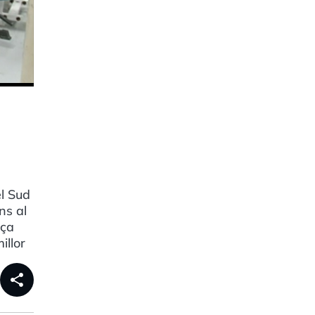
el Sud
ns al
nça
illor
share