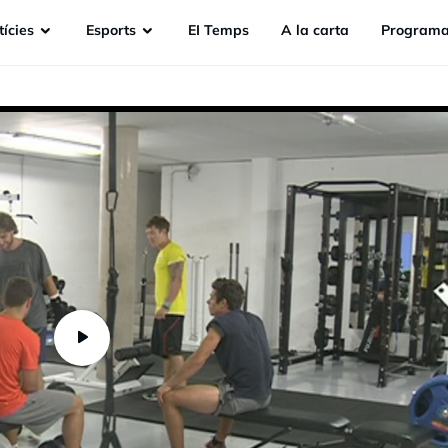
ícies
Esports
EI Temps
A la carta
Programa