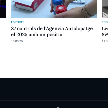
ESPORTS
ESP
87 controls de l'Agència Antidopatge
Le
el 2025 amb un positiu
8
16.06.26
11.0