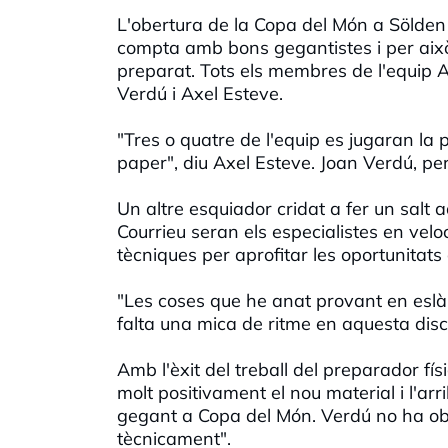
L'obertura de la Copa del Món a Sölde
compta amb bons gegantistes i per això h
preparat. Tots els membres de l'equip A 
Verdú i Axel Esteve.
"Tres o quatre de l'equip es jugaran la p
paper", diu Axel Esteve. Joan Verdú, per
Un altre esquiador cridat a fer un sal
Courrieu seran els especialistes en velo
tècniques per aprofitar les oportunitat
"Les coses que he anat provant en eslàl
falta una mica de ritme en aquesta disc
Amb l'èxit del treball del preparador fí
molt positivament el nou material i l'a
gegant a Copa del Món. Verdú no ha obl
tècnicament".