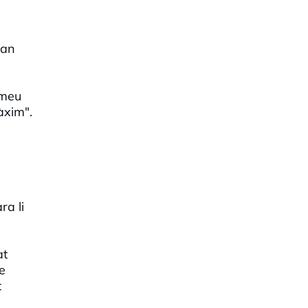
oan
 meu
àxim".
ra li
at
e
t