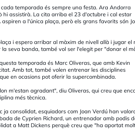
n cada temporada és sempre una festa. Ara Andorra
i assistirà. La cita arriba el 23 d'octubre i cal estar
aspiren a l'única plaça, però els grans favorits són J
laça i espero arribar al màxim de nivell allà i jugar el
 la seva banda, també vol ser l'elegit per "donar el m
t aquesta temporada és Marc Oliveras, que amb Kevin
citat. Amb tot, també volen entrenar les disciplines
s que en ocasions pot oferir la supercombinada.
on m'estan agradant", diu Oliveras, qui creu que enca
iplina més tècnica.
sic ja consolidat, esquiadors com Joan Verdú han valor
rribada de Cyprien Richard, un entrenador amb podis d
idat a Matt Dickens perquè creu que "ha aportat mol