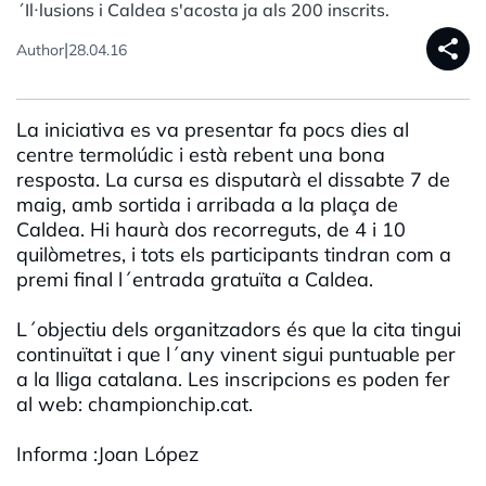
´Il·lusions i Caldea s'acosta ja als 200 inscrits.
share
|
Author
28.04.16
La iniciativa es va presentar fa pocs dies al
centre termolúdic i està rebent una bona
resposta. La cursa es disputarà el dissabte 7 de
maig, amb sortida i arribada a la plaça de
Caldea. Hi haurà dos recorreguts, de 4 i 10
quilòmetres, i tots els participants tindran com a
premi final l´entrada gratuïta a Caldea.
L´objectiu dels organitzadors és que la cita tingui
continuïtat i que l´any vinent sigui puntuable per
a la lliga catalana. Les inscripcions es poden fer
al web: championchip.cat.
Informa :Joan López