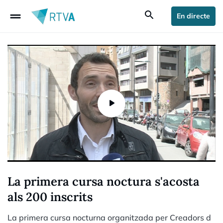
drag_handle
search
En directe
La primera cursa noctura s'acosta
als 200 inscrits
La primera cursa nocturna organitzada per Creadors d