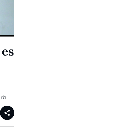
 es
erà
share