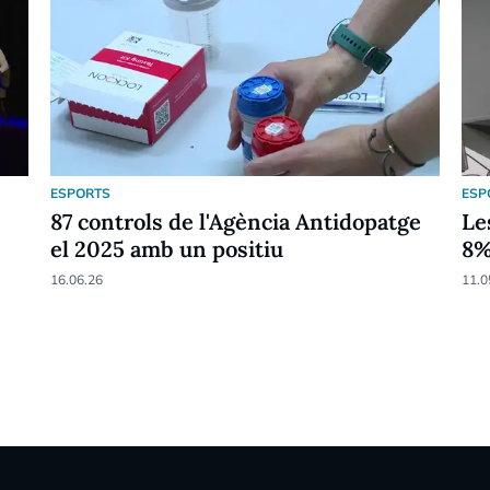
ESPORTS
ESP
87 controls de l'Agència Antidopatge
Le
el 2025 amb un positiu
8
16.06.26
11.0