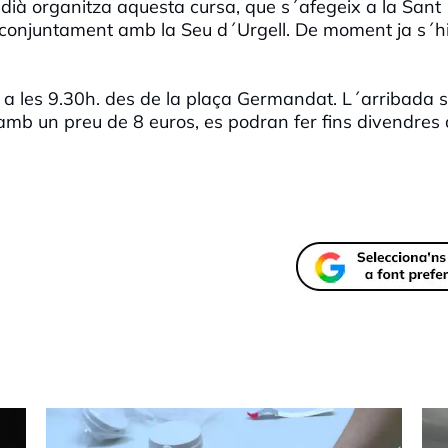
dià organitza aquesta cursa, que s´afegeix a la Sant
fa conjuntament amb la Seu d´Urgell. De moment ja s´h
a les 9.30h. des de la plaça Germandat. L´arribada 
, amb un preu de 8 euros, es podran fer fins divendres 