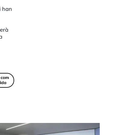
i han
serà
a