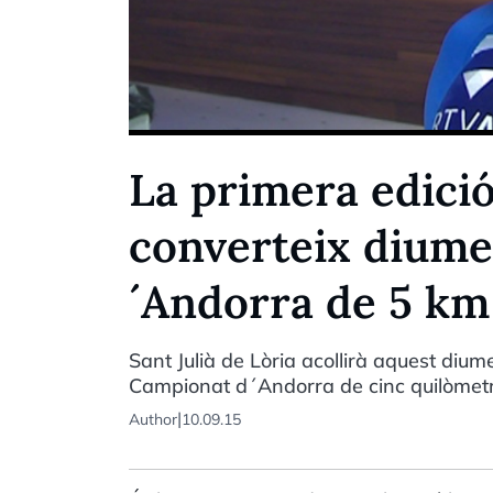
La primera edició
converteix diume
´Andorra de 5 km
Sant Julià de Lòria acollirà aquest diu
Campionat d´Andorra de cinc quilòmetr
|
Author
10.09.15