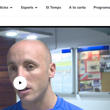
ícies
Esports
EI Temps
A la carta
Programa