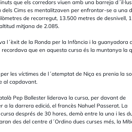
ts que els corredors viuen amb una barreja d´il·lusi
a dels Cims es mentalitzaven per enfrontar-se a una d
òmetres de recorregut, 13.500 metres de desnivell, 
altitud mitjana de 2.085.
va l´èxit de la Ronda per la Infància i la guanyadora d
, recordava que en aquesta cursa és la muntanya la 
per les víctimes de l´atemptat de Niça es prenia la so
e al capdavant.
català Pep Ballester liderava la cursa, per davant de
cer a la darrera edició, el francès Nahuel Passerat. La
a cursa després de 30 hores, demà entre la una i les d
aran des del centre d´Ordino dues curses més, la Míti
.