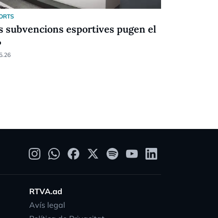
ORTS
ESPORTS
s subvencions esportives pugen el
Festival d
%
Racing (6-
5.26
05.04.26
RTVA.ad
Avís legal