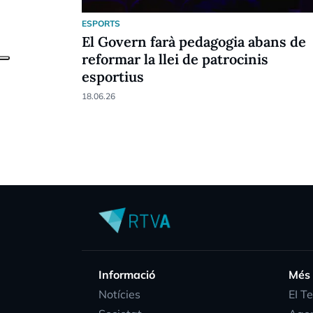
ESPORTS
El Govern farà pedagogia abans de
reformar la llei de patrocinis
esportius
18.06.26
Informació
Més
Notícies
EI T