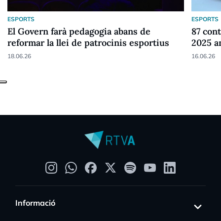
ESPORTS
ESPORTS
El Govern farà pedagogia abans de
87 cont
reformar la llei de patrocinis esportius
2025 a
18.06.26
16.06.26
Informació