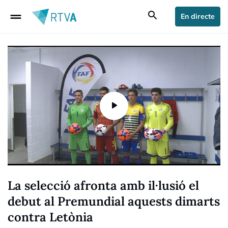
drag_handle
search
En directe
La selecció afronta amb il·lusió el
debut al Premundial aquests dimarts
contra Letònia