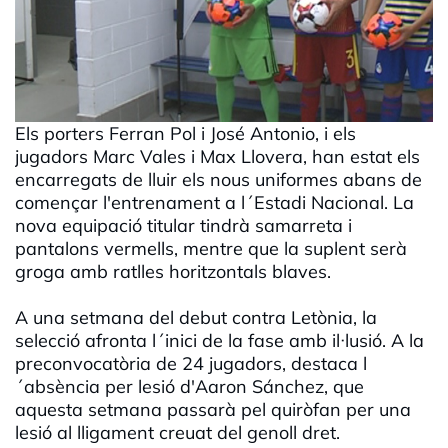
Els porters Ferran Pol i José Antonio, i els
jugadors Marc Vales i Max Llovera, han estat els
encarregats de lluir els nous uniformes abans de
començar l'entrenament a l´Estadi Nacional. La
nova equipació titular tindrà samarreta i
pantalons vermells, mentre que la suplent serà
groga amb ratlles horitzontals blaves.
A una setmana del debut contra Letònia, la
selecció afronta l´inici de la fase amb il·lusió. A la
preconvocatòria de 24 jugadors, destaca l
´absència per lesió d'Aaron Sánchez, que
aquesta setmana passarà pel quiròfan per una
lesió al lligament creuat del genoll dret.