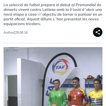
La selecció de futbol prepara el debut al Premundial de
dimarts vinent contra Letònia amb la il·lusió d´obrir una
nova etapa a casa i l´objectiu de tornar a puntuar en un
partit oficial. Aquest dilluns s´han presentat les noves
equipacions tricolors.
share
|
Author
29.08.16