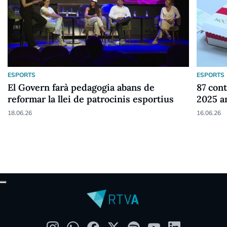
ESPORTS
ESPORTS
El Govern farà pedagogia abans de
87 cont
reformar la llei de patrocinis esportius
2025 a
18.06.26
16.06.26