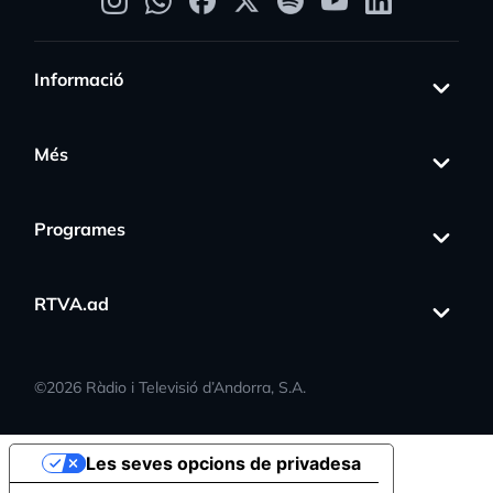
Informació
Més
Programes
RTVA.ad
©
2026
Ràdio i Televisió d’Andorra, S.A.
Les seves opcions de privadesa