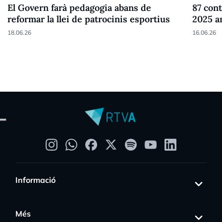
El Govern farà pedagogia abans de
87 cont
reformar la llei de patrocinis esportius
2025 a
18.06.26
16.06.26
Informació
Més