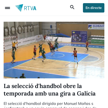
drag_handle
search
En directe
La selecció d'handbol obre la
temporada amb una gira a Galícia
El selecció d'handbol dirigida per Manuel Mañas s