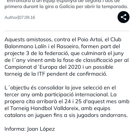
´enfrontarà a un equip espanyol de segona i dos de
primera durant la gira a Galícia per obrir la temporada.
share
|
Author
07.09.16
Aquests amistosos, contra el Poio Artai, el Club
Balonmano Lalín i el Rasoeiro, formen part del
projecte 3 de la federació, que culminarà el juny
de l´any vinent amb la fase de classificació per al
Campionat d´Europa del 2020 i un possible
torneig de la ITF pendent de confirmació.
L´objectiu és consolidar la jove selecció en el
tercer any amb participació internacional. La
propera cita arribarà el 24 i 25 d'aquest mes amb
el Torneig Handbol Valldoreix, amb equips
catalans on juguen fins a sis jugadors andorrans.
Informa: Joan López