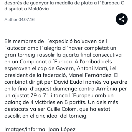
després de guanyar la medalla de plata a l´Europeu C
disputat a Moldàvia.
share
|
Author
04.07.16
Els membres de l´expedició baixaven de l
´autocar amb l´alegria d´haver completat un
gran torneig i assolir la quarta final consecutiva
en un Campionat d´Europa. A l'arribada els
esperaven el cap de Govern, Antoni Martí, i el
president de la federació, Manel Fernández. El
combinat dirigit per David Eudal només va perdre
en la final d'aquest diumenge contra Armènia per
un ajustat 79 a 71 i tanca l´Europeu amb un
balanç de 4 victòries en 5 partits. Un dels més
destacats va ser Guille Colom, que ha estat
escollit en el cinc ideal del torneig.
Imatges/Informa: Joan López