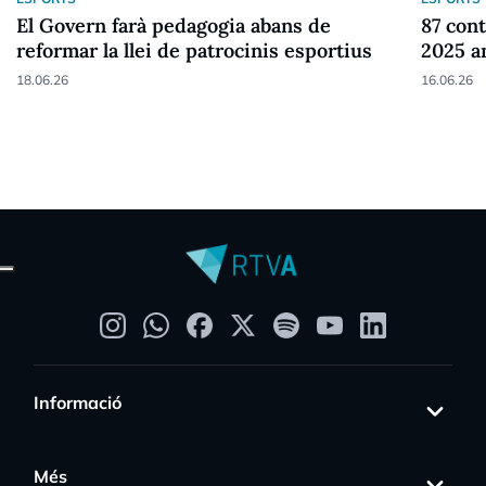
El Govern farà pedagogia abans de
87 cont
reformar la llei de patrocinis esportius
2025 a
18.06.26
16.06.26
Informació
Més