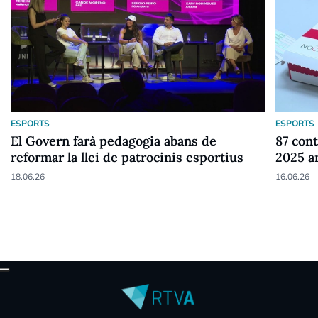
ESPORTS
ESPORTS
El Govern farà pedagogia abans de
87 cont
reformar la llei de patrocinis esportius
2025 a
18.06.26
16.06.26