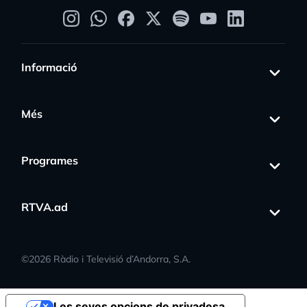
Informació
Més
Programes
RTVA.ad
©
2026
Ràdio i Televisió d’Andorra, S.A.
Les seves opcions de privadesa