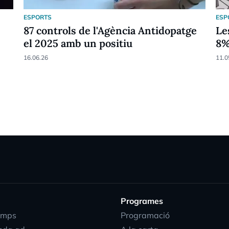
ESPORTS
ESP
87 controls de l'Agència Antidopatge
Le
el 2025 amb un positiu
8
16.06.26
11.0
Programes
emps
Programació