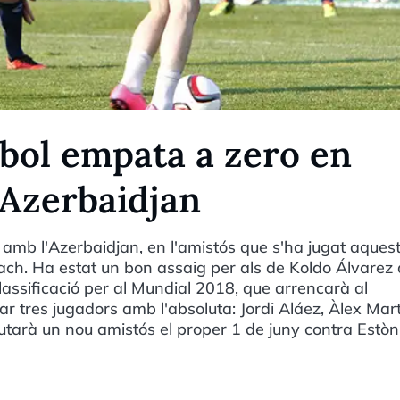
tbol empata a zero en
l'Azerbaidjan
 amb l'Azerbaidjan, en l'amistós que s'ha jugat aques
rlach. Ha estat un bon assaig per als de Koldo Álvarez
lassificació per al Mundial 2018, que arrencarà al
r tres jugadors amb l'absoluta: Jordi Aláez, Àlex Mart
utarà un nou amistós el proper 1 de juny contra Estòn