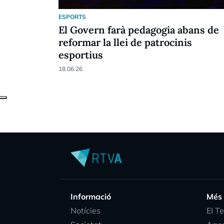
ESPORTS
El Govern farà pedagogia abans de
reformar la llei de patrocinis
esportius
18.06.26
Informació
Més
Notícies
EI T