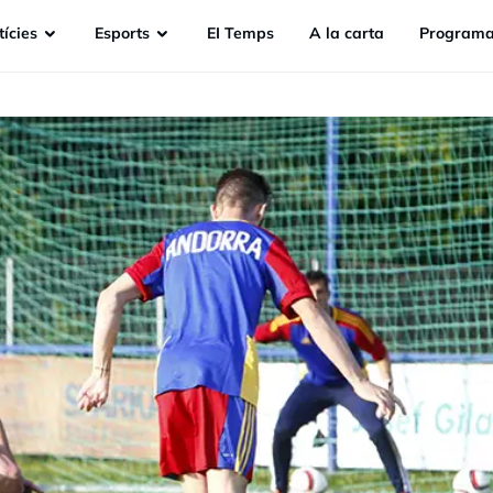
ícies
Esports
EI Temps
A la carta
Programa