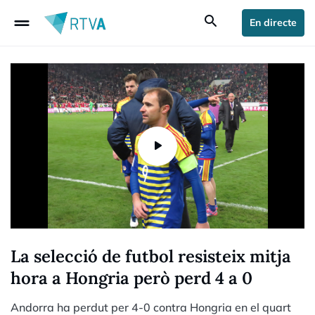
drag_handle
search
En directe
La selecció de futbol resisteix mitja
hora a Hongria però perd 4 a 0
Andorra ha perdut per 4-0 contra Hongria en el quart