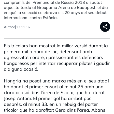
compromís del Premundial de Rússia 2018 disputat
aquesta tarda al Groupama Arena de Budapest, el dia
en què la selecció celebrava els 20 anys del seu debut
internacional contra Estònia.
share
|
Author
13.11.16
Els tricolors han mostrat la millor versió durant la
primera mitja hora de joc, defensant amb
agressivitat i ordre, i pressionant els defensors
hongaresos per intentar recuperar pilotes i gaudir
d'alguna ocasió.
Hongria ha posat una marxa més en el seu atac i
ha donat el primer ensurt al minut 25 amb una
clara ocasió dins l'àrea de Szalai, que ha aturat
Josep Antoni. El primer gol ha arribat poc
després, al minut 33, en un rebuig del porter
tricolor que ha aprofitat Gera dins l'àrea. Abans